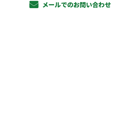
メールでのお問い合わせ
ホーム
業務案内
軽天下地工事
ボード貼り工事
その他対応工事
元請け企業様へ
施工実績
協力会社募集