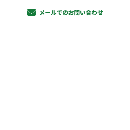
メールでのお問い合わせ
ホーム
業務案内
軽天下地工事
ボード貼り工事
その他対応工事
元請け企業様へ
施工実績