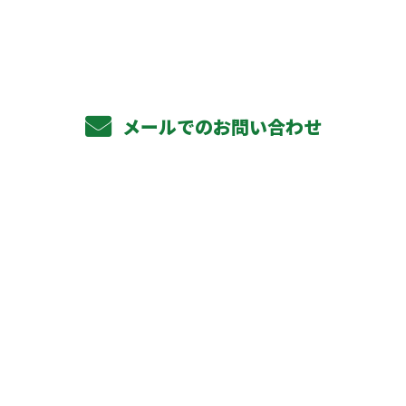
受付／10:00～18:00 (平日)
メールでのお問い合わせ
ホーム
業務案内
軽天下地工事
ボード貼り工事
その他対応工事