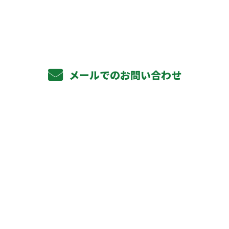
受付／10:00～18:00 (平日)
メールでのお問い合わせ
ホーム
業務案内
軽天下地工事
ボード貼り工事
その他対応工事