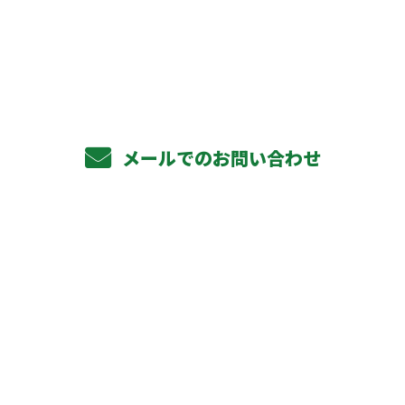
072-320-2972
受付／10:00～18:00 (平日)
メールでのお問い合わせ
ホーム
業務案内
軽天下地工事
ボード貼り工事
その他対応工事